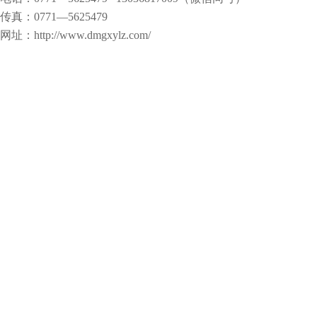
传真：0771—5625479
网址：http://www.dmgxylz.com/