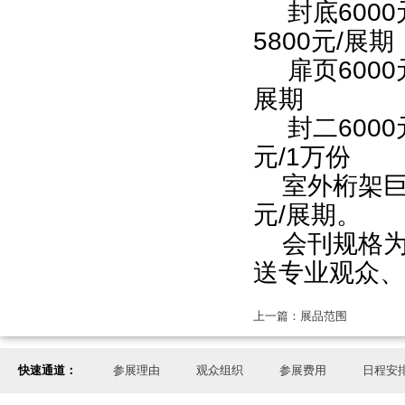
封底
6000
5800
元
/
展期
扉页
6000
展期
封二
6000
元
/1
万份
室外桁架
元
/
展期
。
会刊规格
送专业观众、
上一篇：展品范围
快速通道：
参展理由
观众组织
参展费用
日程安