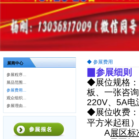
◆ 参展费用
展商中心
▉
参展细则
参展程序...
◆
展位规格：
展品范围...
板、一张咨询
参展费用...
观众组织...
220V
、
5A
电
参展理由...
◆展位收费：
平方米起租）
A
展区标