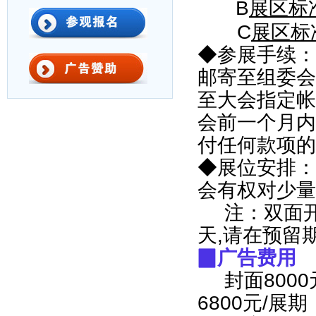
B
展区标
C
展区标
◆
参展手续：
邮寄至组委会
至大会指定帐
会前一个月内
付任何款项的
◆
展位安排：
会有权对少量
注：
双面
天
,
请在预留
▉
广告费用
封面
8000
6800
元
/
展期