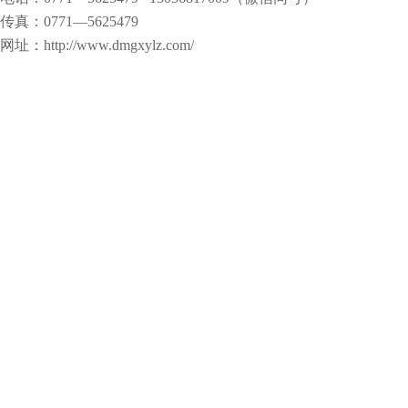
传真：0771—5625479
网址：http://www.dmgxylz.com/